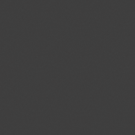
u
.agkn.com
__gads
.jmgedrag.nl
DSID
.doubleclick.ne
IDE
.doubleclick.ne
KTPCACOOKIE
.pubmatic.com
KADUSERCOOKIE
.pubmatic.com