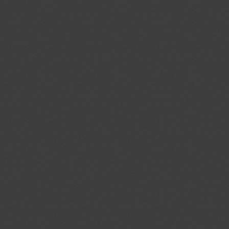
CMID
.casalemedia.c
CMPS
.casalemedia.c
mc
.quantserve.c
CMPRO
.casalemedia.c
CMST
.casalemedia.c
na_tc
.addthis.com
uid
.addthis.com