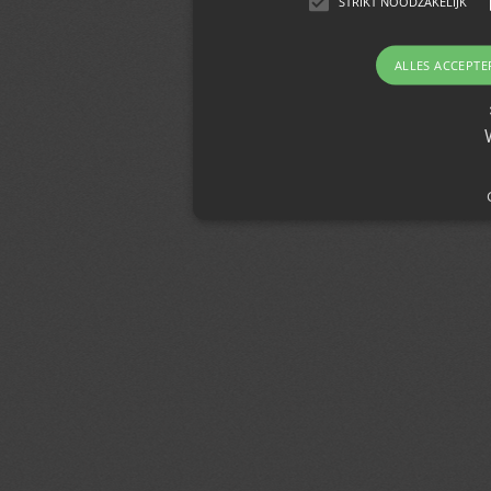
STRIKT NOODZAKELIJK
ALLES ACCEPTE
Strikt noodzakelijk
Strikt noodzakelijke cookies maken de kernfunc
gebruikersaanmelding en accountbeheer. De we
noodzakelijke cookies.
Naam
Domein
Vervalda
PHPSESSID
jmgedrag.nl
Sessie