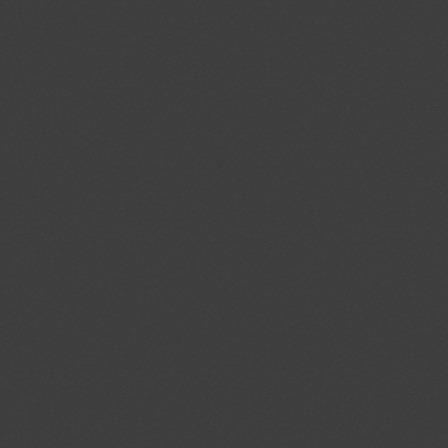
pd
.openx.net
ab
.agkn.com
uuid
.innovid.com
rlas3
.rlcdn.com
pxrc
.rlcdn.com