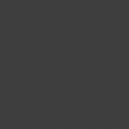
crawlprotecttag
jmgedrag.nl
1 dag
_ga
.jmgedrag.nl
2 jaar