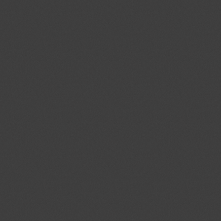
_gid
.jmgedrag.nl
1 dag
na_id
.addthis.com
1 jaar 1
maand
_GRECAPTCHA
.google.com
6 maand