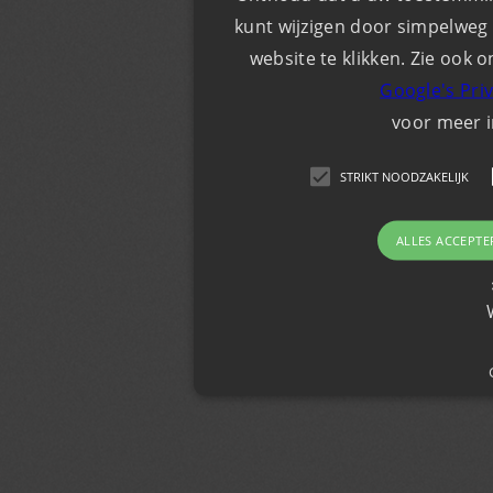
kunt wijzigen door simpelweg 
website te klikken. Zie ook o
Google's Pri
voor meer 
STRIKT NOODZAKELIJK
ALLES ACCEPTE
Strikt noodzakelijk
Strikt noodzakelijke cookies maken de kernfunc
gebruikersaanmelding en accountbeheer. De we
noodzakelijke cookies.