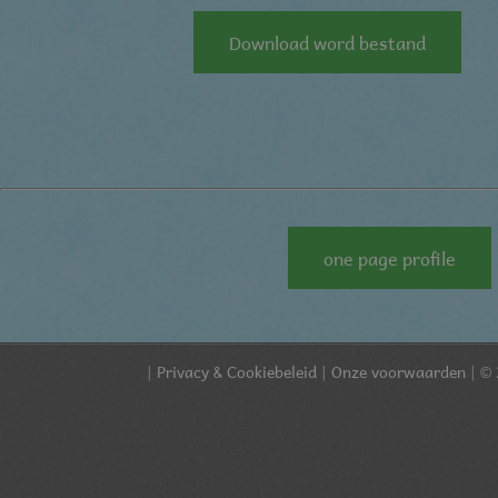
Download word bestand
one page profile
|
Privacy & Cookiebeleid
|
Onze voorwaarden
| © 