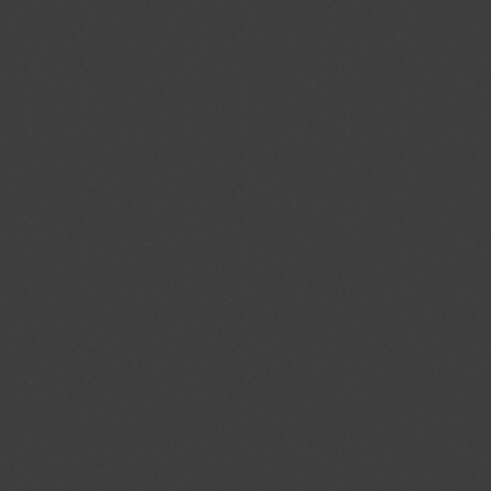
Naam
Domein
Vervalda
PHPSESSID
jmgedrag.nl
Sessie
crawlprotecttag
jmgedrag.nl
1 dag
_ga
.jmgedrag.nl
2 jaar