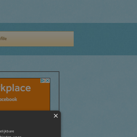
file
×
elijkbare
 bieden, voor