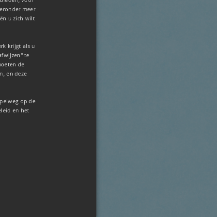
hieronder meer
ën u zich wilt
k krijgt als u
afwijzen" te
moeten de
n, en deze
mpelweg op de
eleid en het