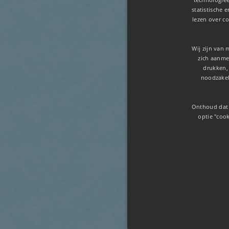
statistische 
lezen over co
Wij zijn van 
zich aanmel
drukken,
noodzakel
Onthoud dat 
optie "cook