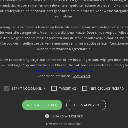
en analytische doeleinden en om relevante en gerichte reclame te bieden. U kunt 
okiecategorieën en de schakelaars gebruiken om te beslissen voor welke categorie
aanmelden.
mening dat u de meest relevante en boeiende ervaring van onze website en ons mer
dt voor alle categorieën. Maar het is altijd jouw keuze! Door simpelweg op "Alles 
 zullen we geen andere cookies plaatsen dan de strikt noodzakelijke cookies. We 
ijke cookies instellen om de kernelementen van onze website te laten functionere
kunnen niet worden uitgeschakeld.
u uw toestemming altijd kunt intrekken of uw instellingen kunt wijzigen door si
ie-instellingen" op onze website te klikken. Zie ook ons ​​Cookiebeleid en Privacyb
Google's Privacy & Voorwaarden-site
voor meer informatie.
Lees verder
STRIKT NOODZAKELIJK
TARGETING
NIET-GECLASSIFICEERD
ALLES ACCEPTEREN
ALLES AFWIJZEN
DETAILS WEERGEVEN
POWERED BY COOKIE-SCRIPT