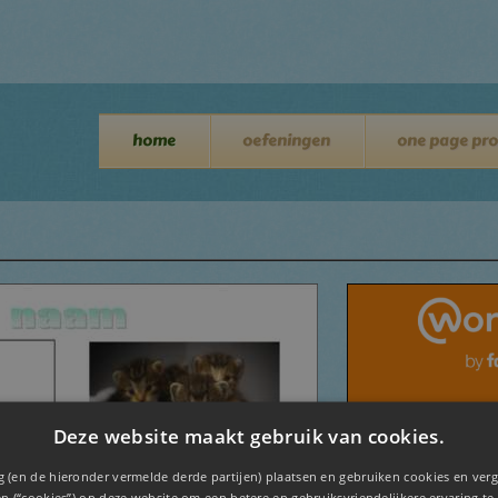
home
oefeningen
one page pro
Deze website maakt gebruik van cookies.
 (en de hieronder vermelde derde partijen) plaatsen en gebruiken cookies en verg
n (“cookies”) op deze website om een ​​betere en gebruiksvriendelijkere ervaring te