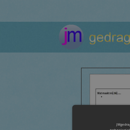
JMgedrag
technologieë