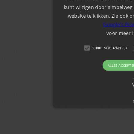
kunt wijzigen door simpelweg 
website te klikken. Zie ook o
Google's Pri
voor meer 
STRIKT NOODZAKELIJK
ALLES ACCEPTE
Strikt noodzakelijk
Strikt noodzakelijke cookies maken de kernfunc
gebruikersaanmelding en accountbeheer. De we
noodzakelijke cookies.