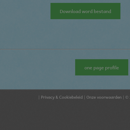
Download word bestand
one page profile
|
Privacy & Cookiebeleid
|
Onze voorwaarden
| © 