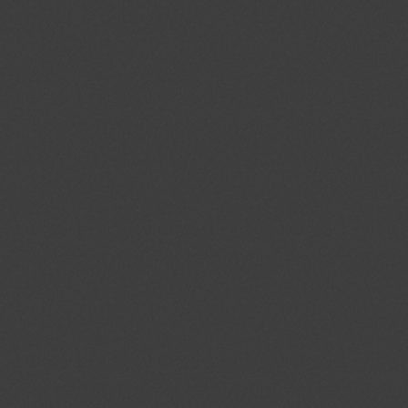
Naam
Domein
Vervalda
PHPSESSID
jmgedrag.nl
Sessie
crawlprotecttag
jmgedrag.nl
1 dag
_ga
.jmgedrag.nl
2 jaar