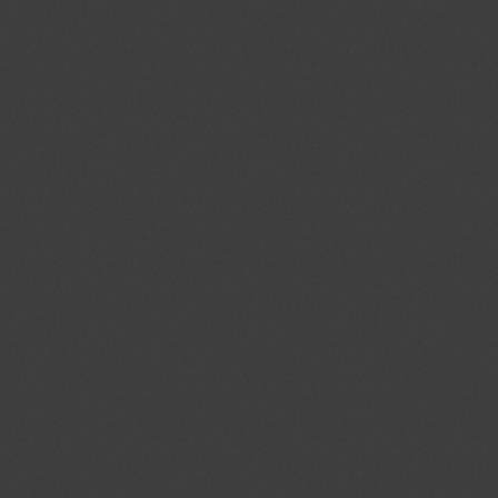
_gid
.jmgedrag.nl
1 dag
na_id
.addthis.com
1 jaar 1
maand
_GRECAPTCHA
.google.com
6 maand