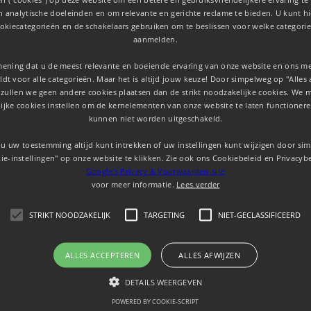
en analytische doeleinden en om relevante en gerichte reclame te bieden. U kunt 
okiecategorieën en de schakelaars gebruiken om te beslissen voor welke categorie
aanmelden.
mening dat u de meest relevante en boeiende ervaring van onze website en ons mer
dt voor alle categorieën. Maar het is altijd jouw keuze! Door simpelweg op "Alles 
 zullen we geen andere cookies plaatsen dan de strikt noodzakelijke cookies. We 
ijke cookies instellen om de kernelementen van onze website te laten functionere
kunnen niet worden uitgeschakeld.
u uw toestemming altijd kunt intrekken of uw instellingen kunt wijzigen door si
ie-instellingen" op onze website te klikken. Zie ook ons ​​Cookiebeleid en Privacyb
Google's Privacy & Voorwaarden-site
voor meer informatie.
Lees verder
STRIKT NOODZAKELIJK
TARGETING
NIET-GECLASSIFICEERD
ALLES ACCEPTEREN
ALLES AFWIJZEN
DETAILS WEERGEVEN
POWERED BY COOKIE-SCRIPT