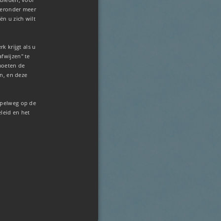
hieronder meer
ën u zich wilt
k krijgt als u
afwijzen" te
moeten de
n, en deze
mpelweg op de
eleid en het