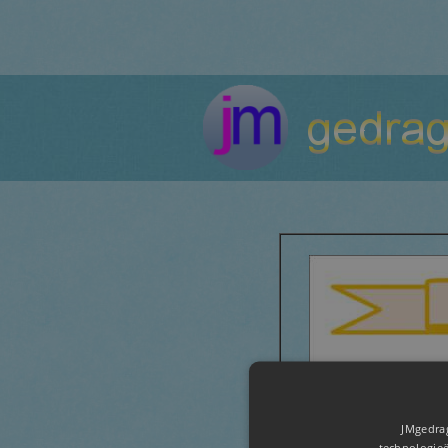
JMgedrag
technologieë