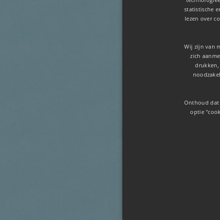
statistische 
lezen over co
Wij zijn van 
zich aanmel
drukken,
noodzakel
Onthoud dat 
optie "cook