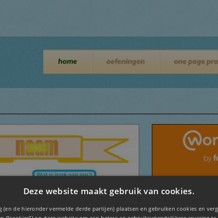
home
oefeningen
one page pro
Deze website maakt gebruik van cookies.
 (en de hieronder vermelde derde partijen) plaatsen en gebruiken cookies en verg
n (“cookies”) op deze website om een ​​betere en gebruiksvriendelijkere ervaring te