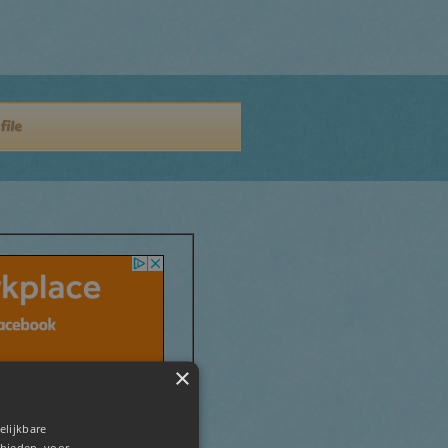
file
×
elijkbare
 bieden, voor